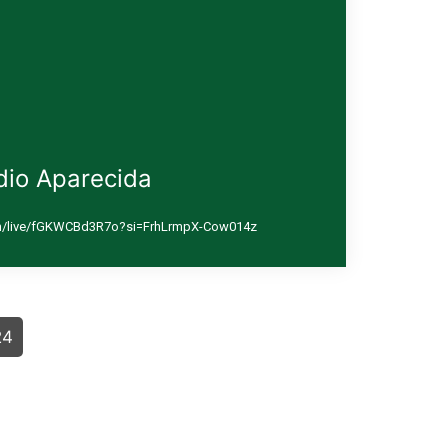
dio Aparecida
om/live/fGKWCBd3R7o?si=FrhLrmpX-Cow014z
24