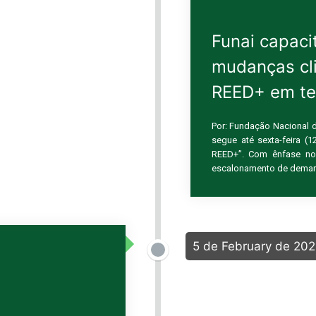
Funai capaci
mudanças cl
REED+ em te
Por: Fundação Nacional d
segue até sexta-feira (
REED+”. Com ênfase no
escalonamento de demand
5 de February de 20