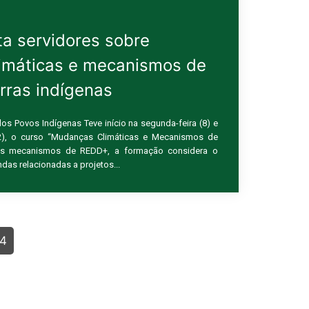
ta servidores sobre
imáticas e mecanismos de
rras indígenas
os Povos Indígenas Teve início na segunda-feira (8) e
12), o curso “Mudanças Climáticas e Mecanismos de
s mecanismos de REDD+, a formação considera o
as relacionadas a projetos...
24