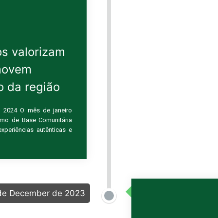
os valorizam
omovem
 da região
e 2024 O mês de janeiro
ismo de Base Comunitária
xperiências autênticas e
de December de 2023