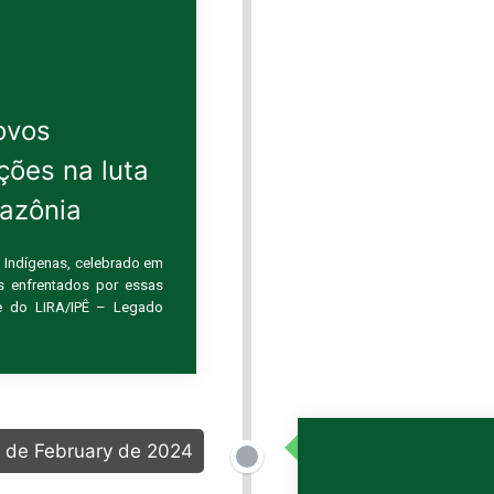
ovos
ções na luta
mazônia
 Indígenas, celebrado em
os enfrentados por essas
e do LIRA/IPÊ – Legado
 de February de 2024