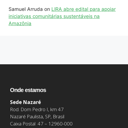
Samuel Arruda
on
LIRA abre edital para apoiar
iniciativas comunitárias sustentáveis na
Amazônia
Onde estamos
Sede Nazaré
Rod. Dom Pedro I, km 47
Nazaré Paulista, SP, Brasil
Caixa Postal 47 – 12960-000