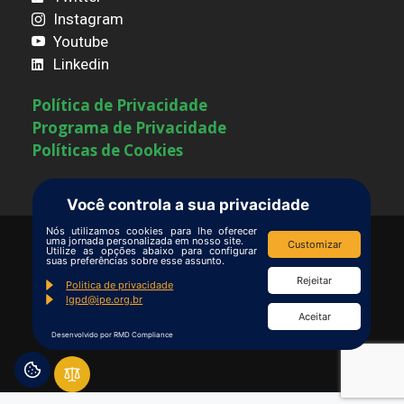
Instagram
Youtube
Linkedin
Política de Privacidade
Programa de Privacidade
Políticas de Cookies
Você controla a sua privacidade
Nós utilizamos cookies para lhe oferecer
uma jornada personalizada em nosso site.
Customizar
Utilize as opções abaixo para configurar
Termos de Uso
|
Contate-nos
suas preferências sobre esse assunto.
Copyright © Ipê – Instituto de Pesquisas
Rejeitar
Politica de privacidade
lgpd@ipe.org.br
Ecológicas.
Aceitar
Email:
rede.lira@ipe.org.br
Desenvolvido por RMD Compliance