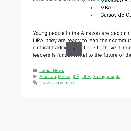
Mestrado Pro
MBA
Cursos de C
Young people in the Amazon are becomin
LIRA, they are ready to lead their commun
cultural traditions continue to thrive. U
X
leaders is fundamental to the future of t
Latest News
Amazon
,
Forest
,
IPÊ
,
LIRA
,
Young people
Leave a comment