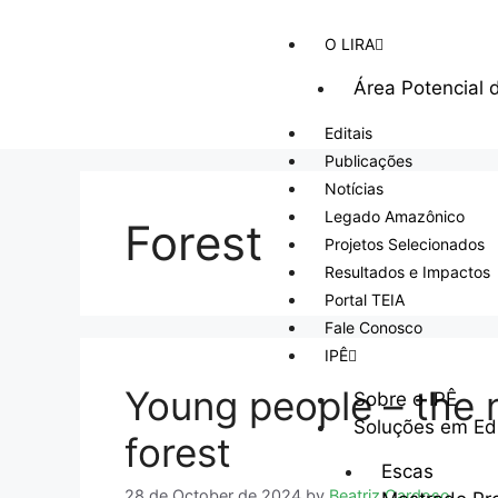
O LIRA
Área Potencial 
Editais
Publicações
Notícias
Legado Amazônico
Forest
Projetos Selecionados
Resultados e Impactos
Portal TEIA
Fale Conosco
IPÊ
Young people – the 
Sobre o IPÊ
Soluções em E
forest
Escas
28 de October de 2024
by
Beatriz Cardoso