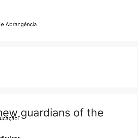
de Abrangência
new guardians of the
ducação