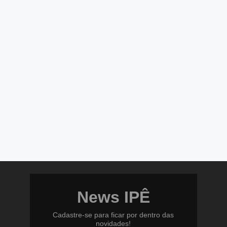
News IPÊ
Cadastre-se para ficar por dentro das
novidades!