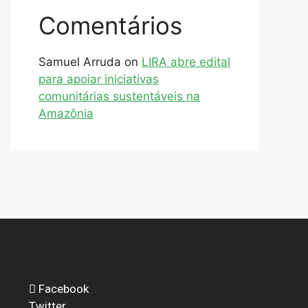
Comentários
Samuel Arruda
on
LIRA abre edital
para apoiar iniciativas
comunitárias sustentáveis na
Amazônia
Facebook
Twitter