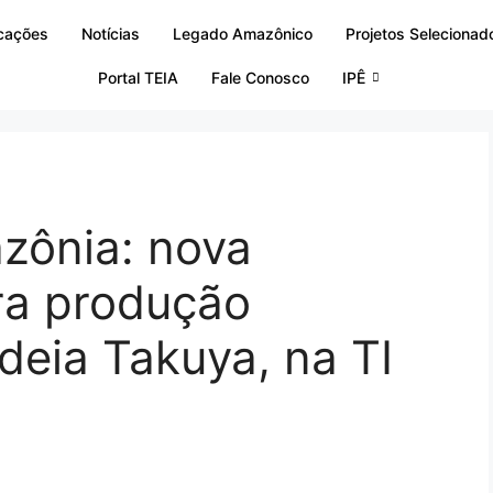
icações
Notícias
Legado Amazônico
Projetos Selecionad
Portal TEIA
Fale Conosco
IPÊ
zônia: nova
ra produção
ldeia Takuya, na TI