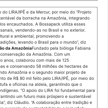
o do LIRA/IPÊ e da Mercur, por meio do “Projeto
stentável da borracha na Amazônia, integrando
dos encauchados. A Bossapack utiliza esses
esanais, vendendo-as no Brasil e no exterior.
ultural e ambiental, promovendo a
adições, levando o Brasil para o mundo”, diz
ção da Amazônia
Fundado pela bióloga Fabiana
na conservação da Amazônia. Com um
ro anos, colaborou com mais de 125
oas e conservando 58 milhões de hectares de
Fundo Amazônia e o segundo maior projeto de
o de R$ 80 mil feito pelo LIRA/IPÊ, por meio do
ufa e oficinas na aldeia, garantindo que o
ndígenas. “O apoio do LIRA foi fundamental para
rantindo um futuro mais próspero e sustentável
, diz Cláudio. “A colaboração entre tradição e