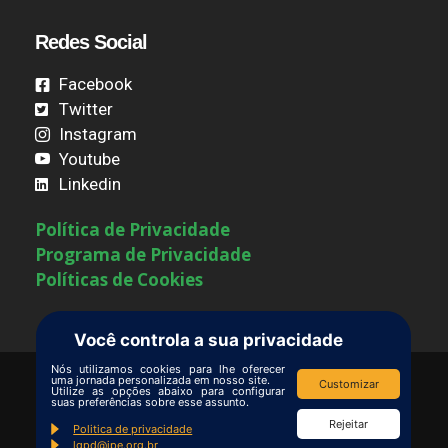
Redes Social
Facebook
Twitter
Instagram
Youtube
Linkedin
Política de Privacidade
Programa de Privacidade
Políticas de Cookies
Você controla a sua privacidade
Nós utilizamos cookies para lhe oferecer
uma jornada personalizada em nosso site.
Customizar
Utilize as opções abaixo para configurar
Termos de Uso
|
Contate-nos
suas preferências sobre esse assunto.
Copyright © Ipê – Instituto de Pesquisas
Rejeitar
Politica de privacidade
lgpd@ipe.org.br