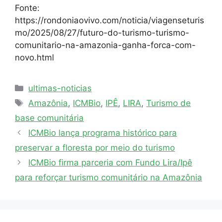
Fonte:
https://rondoniaovivo.com/noticia/viagenseturis
mo/2025/08/27/futuro-do-turismo-turismo-
comunitario-na-amazonia-ganha-forca-com-
novo.html
ultimas-noticias
Amazônia
,
ICMBio
,
IPÊ
,
LIRA
,
Turismo de
base comunitária
ICMBio lança programa histórico para
preservar a floresta por meio do turismo
ICMBio firma parceria com Fundo Lira/Ipê
para reforçar turismo comunitário na Amazônia