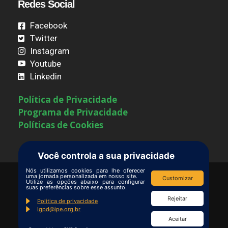
Redes Social
Facebook
Twitter
Instagram
Youtube
Linkedin
Política de Privacidade
Programa de Privacidade
Políticas de Cookies
Você controla a sua privacidade
Nós utilizamos cookies para lhe oferecer
uma jornada personalizada em nosso site.
Customizar
Utilize as opções abaixo para configurar
Termos de Uso
|
Contate-nos
suas preferências sobre esse assunto.
Copyright © Ipê – Instituto de Pesquisas
Rejeitar
Politica de privacidade
lgpd@ipe.org.br
Ecológicas.
Aceitar
Email:
rede.lira@ipe.org.br