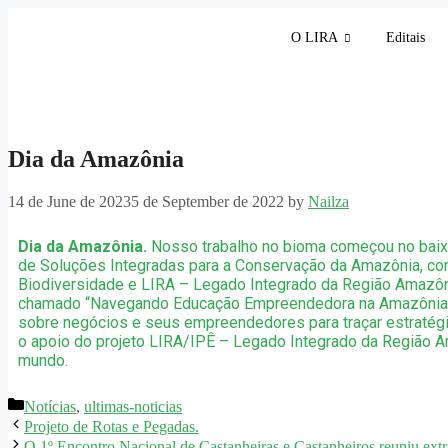
O LIRA
Editais
Dia da Amazônia
14 de June de 2023
5 de September de 2022
by
Nailza
Dia da Amazônia.
Nosso trabalho no bioma começou no baixo
de Soluções Integradas para a Conservação da Amazônia, co
Biodiversidade e LIRA – Legado Integrado da Região Amazôn
chamado “Navegando Educação Empreendedora na Amazônia”.
sobre negócios e seus empreendedores para traçar estratégi
o apoio do projeto LIRA/IPÊ – Legado Integrado da Região Ama
mundo.
Notícias
,
ultimas-noticias
Projeto de Rotas e Pegadas.
O 1º Encontro Nacional de Castanheiras e Castanheiros reuniu ext