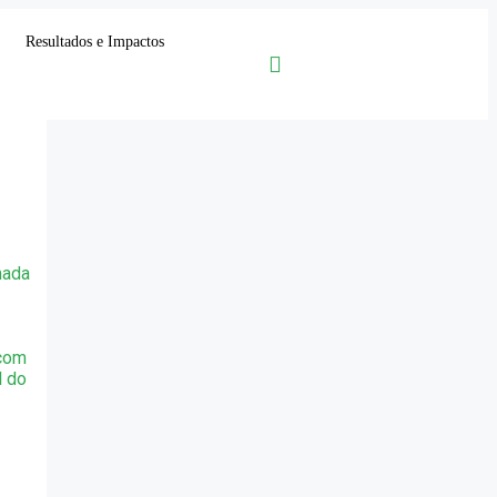
Resultados e Impactos
mada
 com
l do