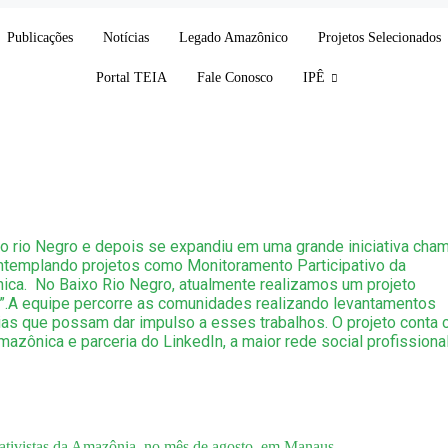
Publicações
Notícias
Legado Amazônico
Projetos Selecionados
Portal TEIA
Fale Conosco
IPÊ
 rio Negro e depois se expandiu em uma grande iniciativa cha
ntemplando projetos como Monitoramento Participativo da
ica. No Baixo Rio Negro, atualmente realizamos um projeto
A equipe percorre as comunidades realizando levantamentos
as que possam dar impulso a esses trabalhos. O projeto conta
zônica e parceria do LinkedIn, a maior rede social profissiona
rativistas da Amazônia, no mês de agosto, em Manaus