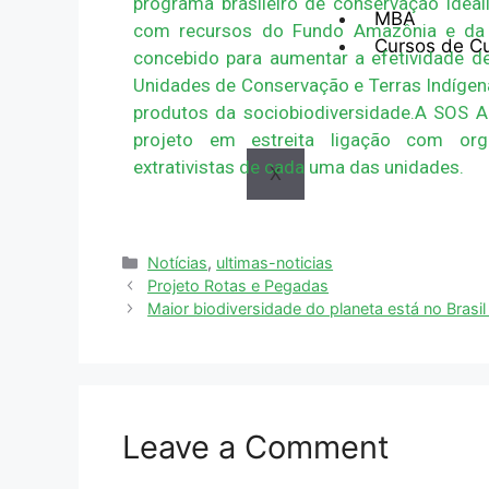
programa brasileiro de conservação ideali
MBA
com recursos do Fundo Amazônia e da 
Cursos de C
concebido para aumentar a efetividade 
Unidades de Conservação e Terras Indígena
produtos da sociobiodiversidade.A SOS A
projeto em estreita ligação com orga
extrativistas de cada uma das unidades.
X
Notícias
,
ultimas-noticias
Projeto Rotas e Pegadas
Maior biodiversidade do planeta está no Brasi
Leave a Comment