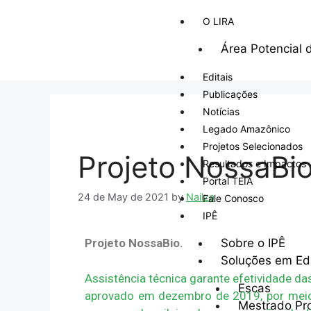
O LIRA
Área Potencial 
Editais
Publicações
Notícias
Legado Amazônico
Projetos Selecionados
Projeto NossaBi
Resultados e Impactos
Portal TEIA
24 de May de 2021
by
Nailza
Fale Conosco
IPÊ
Sobre o IPÊ
Projeto NossaBio.
Soluções em E
Assistência técnica garante efetividade da
Escas
aprovado em dezembro de 2019, por meio
Mestrado Pro