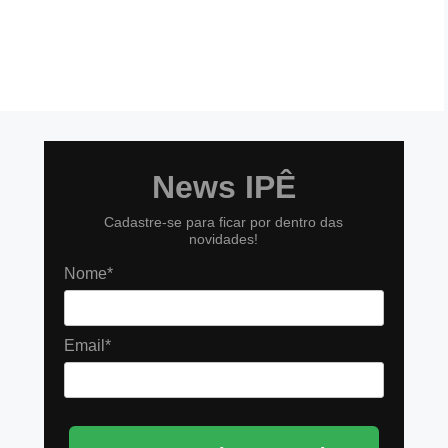
News IPÊ
Cadastre-se para ficar por dentro das
novidades!
Nome*
Email*