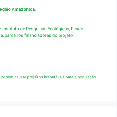
Região Amazônica.
 – Instituto de Pesquisas Ecológicas, Fundo
, parceiros financiadores do projeto.
odem causar prejuízos irreparáveis para a população