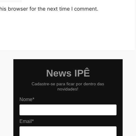
his browser for the next time I comment.
News IPÊ
Cadastre-se para ficar por dentro das
novidades!
Nome*
Email*