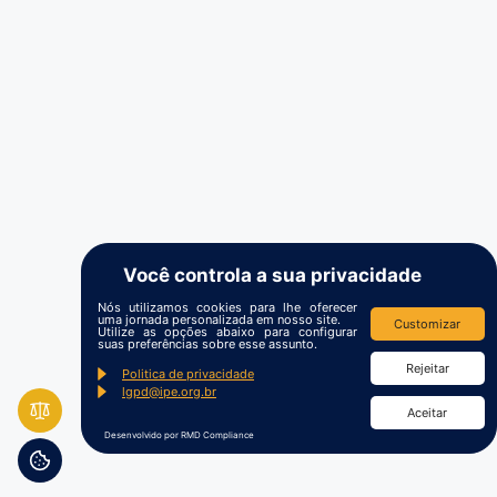
Você controla a sua privacidade
Nós utilizamos cookies para lhe oferecer
uma jornada personalizada em nosso site.
Customizar
Utilize as opções abaixo para configurar
suas preferências sobre esse assunto.
Rejeitar
Politica de privacidade
lgpd@ipe.org.br
Aceitar
Desenvolvido por RMD Compliance