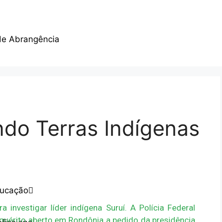
de Abrangência
ndo Terras Indígenas
ducação
a investigar líder indígena Suruí. A Polícia Federal
 inquérito aberto em Rondônia a pedido da presidência