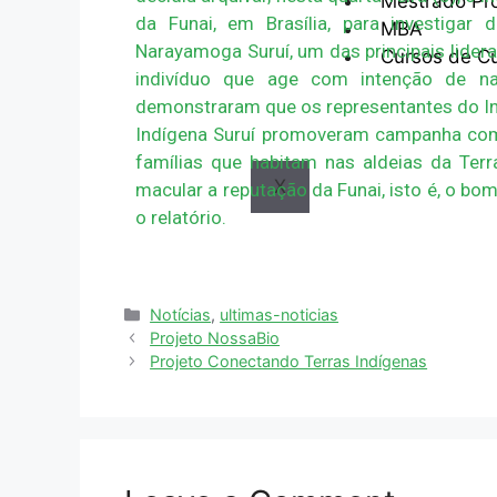
Mestrado Pro
da Funai, em Brasília, para investigar
MBA
Narayamoga Suruí, um das principais lidera
Cursos de C
indivíduo que age com intenção de nar
demonstraram que os representantes do In
Indígena Suruí promoveram campanha com
famílias que habitam nas aldeias da Ter
X
macular a reputação da Funai, isto é, o bom
o relatório.
Notícias
,
ultimas-noticias
Projeto NossaBio
Projeto Conectando Terras Indígenas