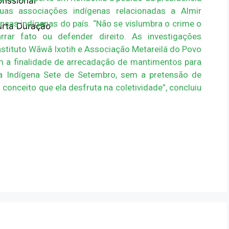
fissional
 duas associações indígenas relacionadas a Almir
nças indígenas do país. “Não se vislumbra o crime o
urta Duração
rar fato ou defender direito. As investigações
stituto Wãwã Ixotih e Associação Metareilá do Povo
 a finalidade de arrecadação de mantimentos para
ra Indígena Sete de Setembro, sem a pretensão de
 conceito que ela desfruta na coletividade”, concluiu