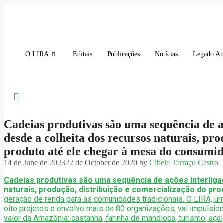
Skip
to
content
O LIRA
Editais
Publicações
Notícias
Legado A
Cadeias produtivas são uma sequência de aç
desde a colheita dos recursos naturais, pr
produto até ele chegar à mesa do consumi
14 de June de 2023
22 de October de 2020
by
Cibele Tarraço Castro
Cadeias produtivas são uma sequência de ações interliga
naturais, produção, distribuição e comercialização do pr
geração de renda para as comunidades tradicionais. O LIRA, uma
oito projetos e envolve mais de 80 organizações, vai impulsio
valor da Amazônia: castanha, farinha de mandioca, turismo, açaí