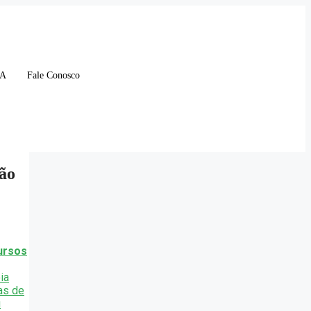
IA
Fale Conosco
vão
ursos
ia
as de
u