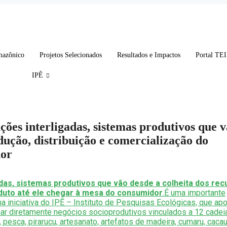
mazônico
Projetos Selecionados
Resultados e Impactos
Portal TE
IPÊ
ões interligadas, sistemas produtivos que 
odução, distribuição e comercialização do
dor
das, sistemas produtivos que vão desde a colheita dos rec
oduto até ele chegar à mesa do consumidor
.É uma importante
 iniciativa do IPÊ – Instituto de Pesquisas Ecológicas, que apo
nar diretamente negócios socioprodutivos vinculados a 12 cadei
, pesca, pirarucu, artesanato, artefatos de madeira, cumaru, caca