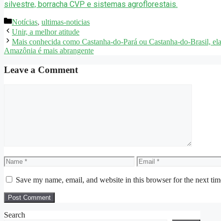
silvestre, borracha CVP e sistemas agroflorestais.
Categories
Notícias
,
ultimas-noticias
Unir, a melhor atitude
Mais conhecida como Castanha-do-Pará ou Castanha-do-Brasil, ela 
Amazônia é mais abrangente
Leave a Comment
Comment
Name
Email
Save my name, email, and website in this browser for the next ti
Search