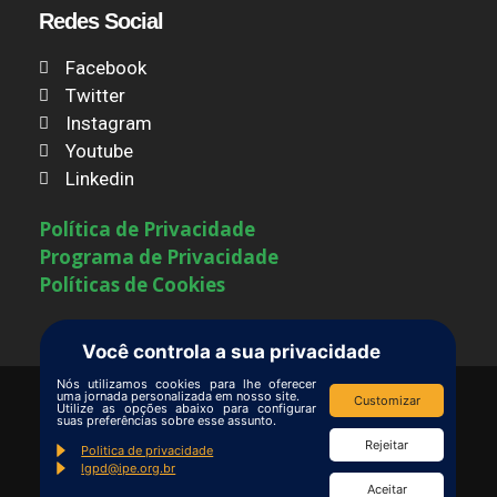
Redes Social
Facebook
Twitter
Instagram
Youtube
Linkedin
Política de Privacidade
Programa de Privacidade
Políticas de Cookies
Você controla a sua privacidade
Nós utilizamos cookies para lhe oferecer
uma jornada personalizada em nosso site.
Customizar
Utilize as opções abaixo para configurar
Termos de Uso
|
Contate-nos
suas preferências sobre esse assunto.
Copyright © Ipê – Instituto de Pesquisas
Rejeitar
Politica de privacidade
lgpd@ipe.org.br
Ecológicas.
Aceitar