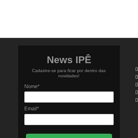
News IPÊ
Cadastre-se para ficar por dentro das
novidades!
Nome*
Email*